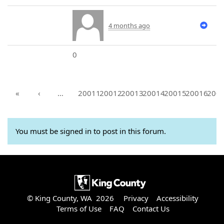
4 months ago
0
«
‹
…
20011
20012
20013
20014
20015
20016
200
You must be signed in to post in this forum.
© King County, WA 2026
Privacy
Accessibility
Terms of Use
FAQ
Contact Us