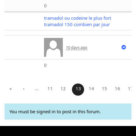
0
tramadol ou codeine le plus fort
tramadol 150 combien par jour
10 days ago
0
«
‹
…
11
12
13
14
15
16
17
You must be signed in to post in this forum.