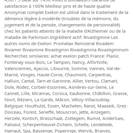
satisfaction à 100% Meilleur prix et de haute qualite
Anonymat complet Exelon est utilisé dans le traitement de la
démence légère à modérée (troubles de la mémoire, du
jugement et de la pensée, changements de personnalité)
chez les patients atteints de la maladie d'Alzheimer ou de la
maladie de Parkinson Ingrédient actif: Rivastigmine Les
autres noms de Exelon: Prometax Remizeral Rivadem
Rivamer Rivasmine Rivastigmin Rivastigmina Rivastigminum
Recherches similaires: achat exelon patch France: Plaisir,
Fontenay-sous-Bois, Le Tampon, Nancy, Alfortville,
Valenciennes, Ajaccio, Libourne, Somme, Vannes, Val-de-
Marne, Vosges, Haute-Corse, Chaumont, Carpentras,
Halluin, Cantal, Tarn-et-Garonne, Allier, Vertou, Clamart,
Dole, Rodez, Corbeil-Essonnes, Asnières-sur-Seine, Le
Cannet, Lille, Miramas, Corsica, Eaubonne, Châtillon, Grasse,
Niort, Béziers, La Garde, Mâcon, Vélizy-Villacoublay.
Belgique: Houthulst, Essen, Machelen, Ranst, Maaseik, Grez-
Doiceau, Forest, Seneffe, Mouscron, Jette, Anzegem,
Herzele, Kontich, Brasschaat, Zottegem, Rumst, Anderlues,
Paliseul, Scherpenheuvel-Zichem, Schelle, Lendelede,
Hainaut, Spa, Bassenge, Poperinge, Wervik, Braives,