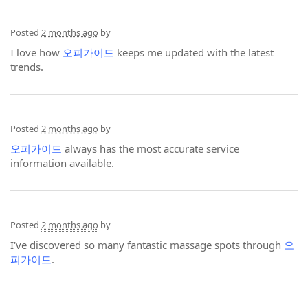
Posted
2 months ago
by
I love how
오피가이드
keeps me updated with the latest
trends.
Posted
2 months ago
by
오피가이드
always has the most accurate service
information available.
Posted
2 months ago
by
I've discovered so many fantastic massage spots through
오
피가이드
.