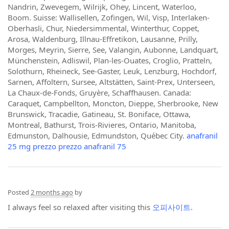
Nandrin, Zwevegem, Wilrijk, Ohey, Lincent, Waterloo,
Boom. Suisse: Wallisellen, Zofingen, Wil, Visp, Interlaken-
Oberhasli, Chur, Niedersimmental, Winterthur, Coppet,
Arosa, Waldenburg, Illnau-Effretikon, Lausanne, Prilly,
Morges, Meyrin, Sierre, See, Valangin, Aubonne, Landquart,
Münchenstein, Adliswil, Plan-les-Ouates, Croglio, Pratteln,
Solothurn, Rheineck, See-Gaster, Leuk, Lenzburg, Hochdorf,
Sarnen, Affoltern, Sursee, Altstätten, Saint-Prex, Unterseen,
La Chaux-de-Fonds, Gruyère, Schaffhausen. Canada:
Caraquet, Campbellton, Moncton, Dieppe, Sherbrooke, New
Brunswick, Tracadie, Gatineau, St. Boniface, Ottawa,
Montreal, Bathurst, Trois-Rivieres, Ontario, Manitoba,
Edmunston, Dalhousie, Edmundston, Québec City.
anafranil
25 mg prezzo prezzo anafranil 75
Posted
2 months ago
by
I always feel so relaxed after visiting this
오피사이트
.