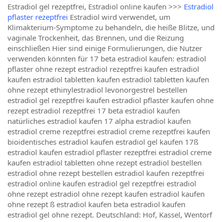
Estradiol gel rezeptfrei, Estradiol online kaufen >>>
Estradiol
pflaster rezeptfrei
Estradiol wird verwendet, um
Klimakterium-Symptome zu behandeln, die heiße Blitze, und
vaginale Trockenheit, das Brennen, und die Reizung
einschließen Hier sind einige Formulierungen, die Nutzer
verwenden könnten für 17 beta estradiol kaufen: estradiol
pflaster ohne rezept estradiol rezeptfrei kaufen estradiol
kaufen estradiol tabletten kaufen estradiol tabletten kaufen
ohne rezept ethinylestradiol levonorgestrel bestellen
estradiol gel rezeptfrei kaufen estradiol pflaster kaufen ohne
rezept estradiol rezeptfrei 17 beta estradiol kaufen
natürliches estradiol kaufen 17 alpha estradiol kaufen
estradiol creme rezeptfrei estradiol creme rezeptfrei kaufen
bioidentisches estradiol kaufen estradiol gel kaufen 17ß
estradiol kaufen estradiol pflaster rezeptfrei estradiol creme
kaufen estradiol tabletten ohne rezept estradiol bestellen
estradiol ohne rezept bestellen estradiol kaufen rezeptfrei
estradiol online kaufen estradiol gel rezeptfrei estradiol
ohne rezept estradiol ohne rezept kaufen estradiol kaufen
ohne rezept ß estradiol kaufen beta estradiol kaufen
estradiol gel ohne rezept. Deutschland: Hof, Kassel, Wentorf