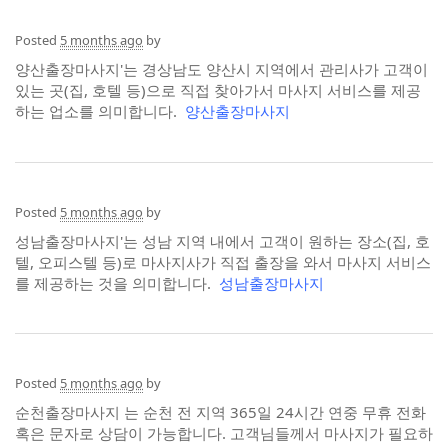
Posted
5 months ago
by
양산출장마사지'는 경상남도 양산시 지역에서 관리사가 고객이
있는 곳(집, 호텔 등)으로 직접 찾아가서 마사지 서비스를 제공
하는 업소를 의미합니다.
양산출장마사지
Posted
5 months ago
by
성남출장마사지'는 성남 지역 내에서 고객이 원하는 장소(집, 호
텔, 오피스텔 등)로 마사지사가 직접 출장을 와서 마사지 서비스
를 제공하는 것을 의미합니다.
성남출장마사지
Posted
5 months ago
by
순천출장마사지 는 순천 전 지역 365일 24시간 연중 무휴 전화
혹은 문자로 상담이 가능합니다. 고객님들께서 마사지가 필요하