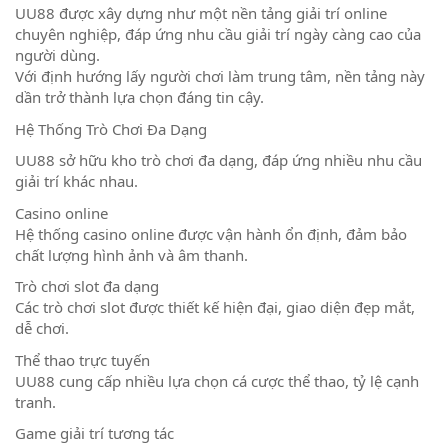
UU88 được xây dựng như một nền tảng giải trí online
chuyên nghiệp, đáp ứng nhu cầu giải trí ngày càng cao của
người dùng.
Với định hướng lấy người chơi làm trung tâm, nền tảng này
dần trở thành lựa chọn đáng tin cậy.
Hệ Thống Trò Chơi Đa Dạng
UU88 sở hữu kho trò chơi đa dạng, đáp ứng nhiều nhu cầu
giải trí khác nhau.
Casino online
Hệ thống casino online được vận hành ổn định, đảm bảo
chất lượng hình ảnh và âm thanh.
Trò chơi slot đa dạng
Các trò chơi slot được thiết kế hiện đại, giao diện đẹp mắt,
dễ chơi.
Thể thao trực tuyến
UU88 cung cấp nhiều lựa chọn cá cược thể thao, tỷ lệ cạnh
tranh.
Game giải trí tương tác