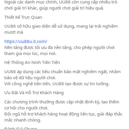
Ngoài các danh mục chính, UU88 còn cung cấp nhiều trò
chơi giải trí khác, giúp người chơi giải trí hiệu quả.
Thiết Kế Trực Quan
UU88 sở hữu giao diện dễ sử dụng, mang lại trải nghiệm
mượt mà
https://uu88u.it.com/
Nền tảng được tối ưu đa nền tảng, cho phép người chơi
tham gia mọi lúc, mọi nơi.
Hệ Thống An Ninh Tiên Tiến
UU88 áp dụng các tiêu chuẩn bảo mật nghiêm ngặt, nhằm
bảo vệ dữ liệu người chơi.
Với công nghệ tiên tiến, UU88 tạo được sự tin tưởng.
Ưu Đãi Và Hỗ Trợ Khách Hàng
Các chương trình thưởng được cập nhật định kỳ, tạo thêm
cơ hội cho người chơi.
Đội ngũ hỗ trợ khách hàng hoạt động liên tục, giải đáp thắc
mắc nhanh chóng.
Đánh Giá Chung