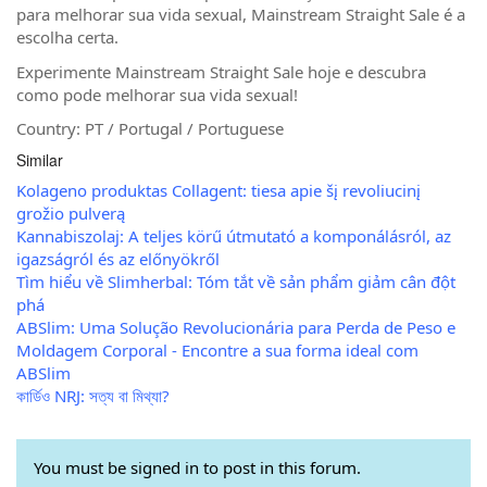
para melhorar sua vida sexual, Mainstream Straight Sale é a
escolha certa.
Experimente Mainstream Straight Sale hoje e descubra
como pode melhorar sua vida sexual!
Country: PT / Portugal / Portuguese
Similar
Kolageno produktas Collagent: tiesa apie šį revoliucinį
grožio pulverą
Kannabiszolaj: A teljes körű útmutató a komponálásról, az
igazságról és az előnyökről
Tìm hiểu về Slimherbal: Tóm tắt về sản phẩm giảm cân đột
phá
ABSlim: Uma Solução Revolucionária para Perda de Peso e
Moldagem Corporal - Encontre a sua forma ideal com
ABSlim
কার্ডিও NRJ: সত্য বা মিথ্যা?
You must be signed in to post in this forum.