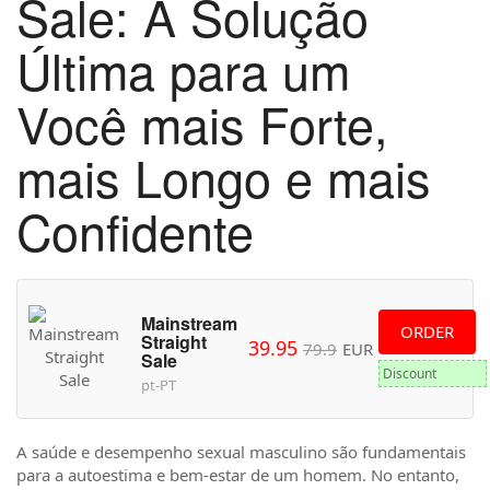
Sale: A Solução
Última para um
Você mais Forte,
mais Longo e mais
Confidente
Mainstream
ORDER
Straight
39.95
79.9
EUR
Sale
Discount
pt-PT
A saúde e desempenho sexual masculino são fundamentais
para a autoestima e bem-estar de um homem. No entanto,