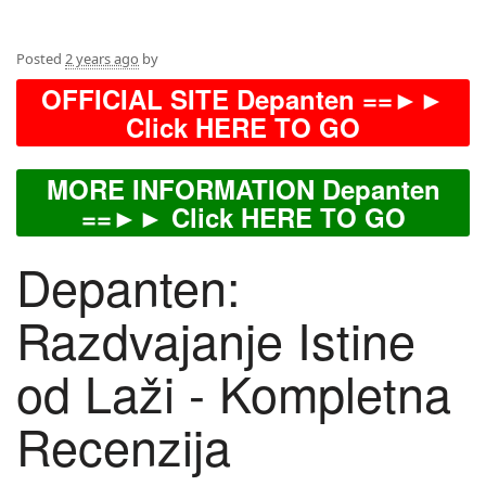
Posted
2 years ago
by
OFFICIAL SITE Depanten ==►►
Click HERE TO GO
MORE INFORMATION Depanten
==►► Click HERE TO GO
Depanten:
Razdvajanje Istine
od Laži - Kompletna
Recenzija