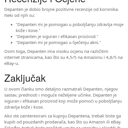
Depanten je dobio brojne pozitivne recenzije od korisnika.
Neki od njih su:
"Depanten mi je pomogao u poboljšanju zdravlja moje
kože i kose."
"Depanten je siguran i efikasan proizvod."
"Depanten mi je pomogao u liječenju akni."
Osim toga, Depanten ima visoku ocjenu na različitim
internet stranicama, kao što su 4,5/5 na Amazonu i 4,8/5 na
eBay-u.
Zaključak
U ovom članku smo detaljno razmatrali Depanten, njegov
sastav, prednosti i moguće neželjene učinke. Depanten je
siguran i efikasan proizvod koji može pomoći u poboljšanju
zdravlja kože i kose.
Ako ste zainteresirani za kupnju Depantena, trebali biste ga
kupiti od pouzdanih prodavača, kao što su Amazon ili eBay.
Također, trebali biste pročitati upute za uporabu i slijediti ih.