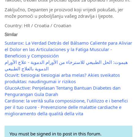
Zaključno, Depanten je proizvod koji vrijedi pokušati, jer
može pomoći u poboljšanju vašeg zdravlja i ljepote.
Country: HR / Croatia / Croatian
Similar
Sustarox: La Verdad Detrás del Bálsamo Caliente para Aliviar
el Dolor en las Articulaciones y la Fatiga Muscular -
Beneficios y Composición
هيموت: الحل الطبيعي للاسترخاء من الأورام الدموية - علاج الأورام
الدموية بالعلاج الطبيعي
Ocuvit: tiesiogiai tiesiogiai arba melas? Akies sveikatos
produktas: naudingumai ir rizikos
GlucoActive: Penjelasan Tentang Bantuan Diabetes dan
Pengurangan Gula Darah
Cardione: la verità sulla composizione, l'utilizzo e i benefici
per il tuo cuore - Prevenzione delle malattie cardiache e
miglioramento della qualità della vita
You must be signed in to post in this forum.