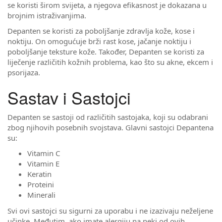
se koristi širom svijeta, a njegova efikasnost je dokazana u
brojnim istraživanjima.
Depanten se koristi za poboljšanje zdravlja kože, kose i
noktiju. On omogućuje brži rast kose, jačanje noktiju i
poboljšanje teksture kože. Također, Depanten se koristi za
liječenje različitih kožnih problema, kao što su akne, ekcem i
psorijaza.
Sastav i Sastojci
Depanten se sastoji od različitih sastojaka, koji su odabrani
zbog njihovih posebnih svojstava. Glavni sastojci Depantena
su:
Vitamin C
Vitamin E
Keratin
Proteini
Minerali
Svi ovi sastojci su sigurni za uporabu i ne izazivaju neželjene
učinke. Međutim, ako imate alergiju na neki od ovih