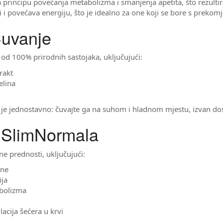
 principu povećanja metabolizma i smanjenja apetita, što rezult
vi i povećava energiju, što je idealno za one koji se bore s prek
Čuvanje
 od 100% prirodnih sastojaka, uključujući:
rakt
elina
e jednostavno: čuvajte ga na suhom i hladnom mjestu, izvan dose
 SlimNormala
e prednosti, uključujući:
ine
ija
abolizma
acija šećera u krvi