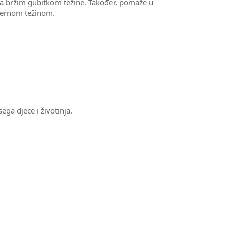
ira bržim gubitkom težine. Također, pomaže u
omjernom težinom.
ga djece i životinja.