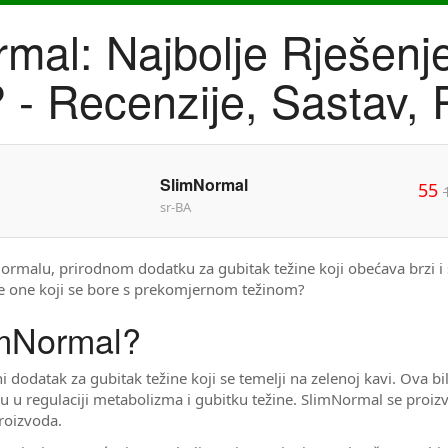
mal: Najbolje Rješenj
 - Recenzije, Sastav, P
SlimNormal
55
sr-BA
mNormalu, prirodnom dodatku za gubitak težine koji obećava brzi i
ve one koji se bore s prekomjernom težinom?
imNormal?
i dodatak za gubitak težine koji se temelji na zelenoj kavi. Ova b
u u regulaciji metabolizma i gubitku težine. SlimNormal se proizv
proizvoda.