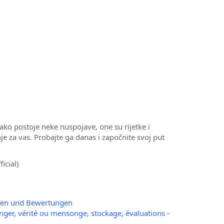
Iako postoje neke nuspojave, one su rijetke i
je za vas. Probajte ga danas i započnite svoj put
icial)
ngen und Bewertungen
danger, vérité ou mensonge, stockage, évaluations -