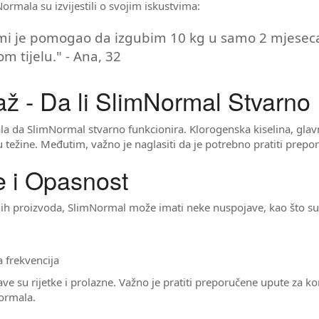
Normala su izvijestili o svojim iskustvima:
i je pomogao da izgubim 10 kg u samo 2 mjeseca
om tijelu." - Ana, 32
 Laž - Da li SlimNormal Stvarn
ala da SlimNormal stvarno funkcionira. Klorogenska kiselina, gla
 težine. Međutim, važno je naglasiti da je potrebno pratiti prepor
 i Opasnost
nih proizvoda, SlimNormal može imati neke nuspojave, kao što su
 frekvencija
 su rijetke i prolazne. Važno je pratiti preporučene upute za kori
Normala.