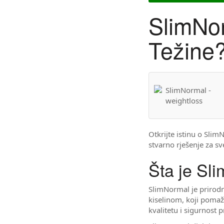
SlimNor
Težine?
Otkrijte istinu o Sli
stvarno rješenje za s
Šta je Sl
SlimNormal je prirodn
kiselinom, koji pomaž
kvalitetu i sigurnost 