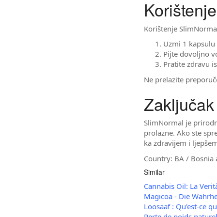
Korištenje
Korištenje SlimNormal
Uzmi 1 kapsulu 
Pijte dovoljno 
Pratite zdravu i
Ne prelazite preporuč
Zaključak
SlimNormal je prirodni
prolazne. Ako ste spre
ka zdravijem i ljepšem 
Country: BA / Bosnia a
Similar
Cannabis Oil: La Verità
Magicoa - Die Wahrhe
Loosaaf : Qu'est-ce qu
Perte de poids nature