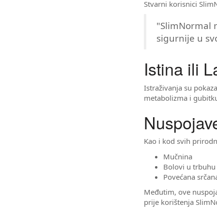
Stvarni korisnici Slim
"SlimNormal m
sigurnije u sv
Istina ili
Istraživanja su pokaz
metabolizma i gubitku
Nuspojave
Kao i kod svih prirod
Mučnina
Bolovi u trbuhu
Povećana srčana
Međutim, ove nuspojave
prije korištenja Slim