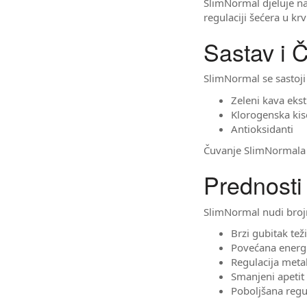
SlimNormal djeluje na
regulaciji šećera u kr
Sastav i 
SlimNormal se sastoji
Zeleni kava ekst
Klorogenska kis
Antioksidanti
Čuvanje SlimNormala j
Prednosti
SlimNormal nudi brojn
Brzi gubitak tež
Povećana energ
Regulacija met
Smanjeni apetit
Poboljšana regul