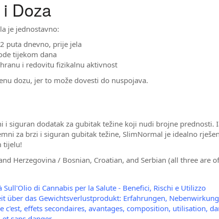
 i Doza
a je jednostavno:
2 puta dnevno, prije jela
vode tijekom dana
shranu i redovitu fizikalnu aktivnost
enu dozu, jer to može dovesti do nuspojava.
 i siguran dodatak za gubitak težine koji nudi brojne prednosti. 
mni za brzi i siguran gubitak težine, SlimNormal je idealno rješen
tijelu!
nd Herzegovina / Bosnian, Croatian, and Serbian (all three are off
 Sull'Olio di Cannabis per la Salute - Benefici, Rischi e Utilizzo
it über das Gewichtsverlustprodukt: Erfahrungen, Nebenwirku
e c'est, effets secondaires, avantages, composition, utilisation, 
l et sans danger