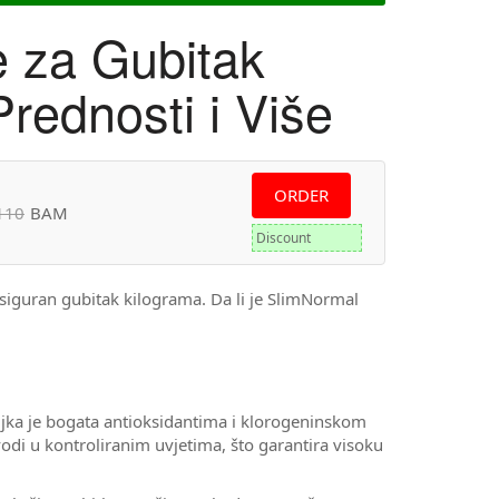
e za Gubitak
rednosti i Više
ORDER
110
BAM
Discount
 siguran gubitak kilograma. Da li je SlimNormal
iljka je bogata antioksidantima i klorogeninskom
odi u kontroliranim uvjetima, što garantira visoku