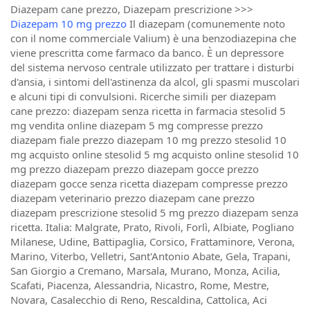
Diazepam cane prezzo, Diazepam prescrizione >>>
Diazepam 10 mg prezzo
Il diazepam (comunemente noto
con il nome commerciale Valium) è una benzodiazepina che
viene prescritta come farmaco da banco. È un depressore
del sistema nervoso centrale utilizzato per trattare i disturbi
d'ansia, i sintomi dell'astinenza da alcol, gli spasmi muscolari
e alcuni tipi di convulsioni. Ricerche simili per diazepam
cane prezzo: diazepam senza ricetta in farmacia stesolid 5
mg vendita online diazepam 5 mg compresse prezzo
diazepam fiale prezzo diazepam 10 mg prezzo stesolid 10
mg acquisto online stesolid 5 mg acquisto online stesolid 10
mg prezzo diazepam prezzo diazepam gocce prezzo
diazepam gocce senza ricetta diazepam compresse prezzo
diazepam veterinario prezzo diazepam cane prezzo
diazepam prescrizione stesolid 5 mg prezzo diazepam senza
ricetta. Italia: Malgrate, Prato, Rivoli, Forlì, Albiate, Pogliano
Milanese, Udine, Battipaglia, Corsico, Frattaminore, Verona,
Marino, Viterbo, Velletri, Sant'Antonio Abate, Gela, Trapani,
San Giorgio a Cremano, Marsala, Murano, Monza, Acilia,
Scafati, Piacenza, Alessandria, Nicastro, Rome, Mestre,
Novara, Casalecchio di Reno, Rescaldina, Cattolica, Aci