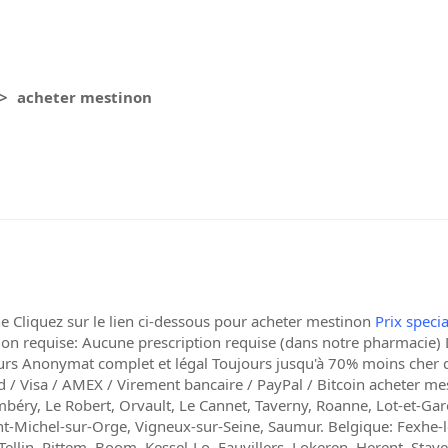
acheter mestinon
 Cliquez sur le lien ci-dessous pour acheter mestinon
Prix speci
tion requise: Aucune prescription requise (dans notre pharmacie) D
eurs Anonymat complet et légal Toujours jusqu'à 70% moins cher
 / Visa / AMEX / Virement bancaire / PayPal / Bitcoin acheter me
béry, Le Robert, Orvault, Le Cannet, Taverny, Roanne, Lot-et-Garo
int-Michel-sur-Orge, Vigneux-sur-Seine, Saumur. Belgique: Fexhe-l
ellin, Pittem, Boom, Kessel-Lo, Fauvillers, Lokeren, Herent, Stave