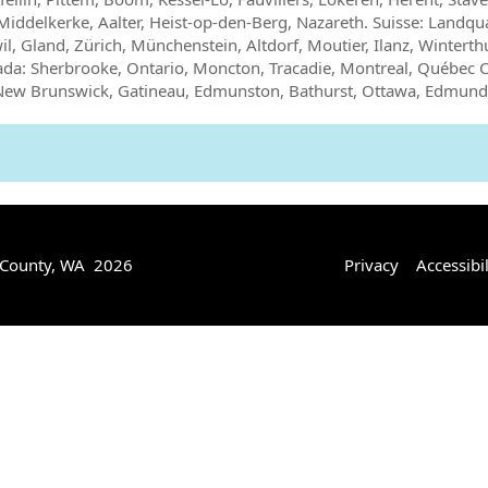
iddelkerke, Aalter, Heist-op-den-Berg, Nazareth. Suisse: Landqua
awil, Gland, Zürich, Münchenstein, Altdorf, Moutier, Ilanz, Winterth
ada: Sherbrooke, Ontario, Moncton, Tracadie, Montreal, Québec Ci
New Brunswick, Gatineau, Edmunston, Bathurst, Ottawa, Edmundst
 County, WA 2026
Privacy
Accessibil