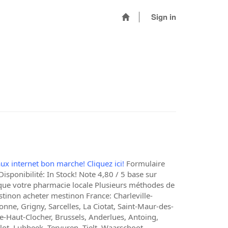
Sign in
aux internet bon marche! Cliquez ici!
Formulaire
isponibilité: In Stock! Note 4,80 / 5 base sur
 que votre pharmacie locale Plusieurs méthodes de
stinon acheter mestinon France: Charleville-
nne, Grigny, Sarcelles, La Ciotat, Saint-Maur-des-
e-Haut-Clocher, Brussels, Anderlues, Antoing,
lot, Lubbeek, Tervuren, Tielt, Waarschoot,