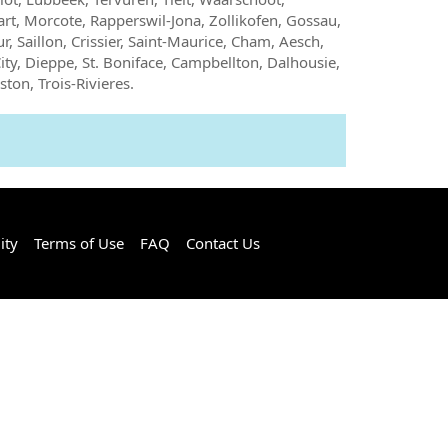
rt, Morcote, Rapperswil-Jona, Zollikofen, Gossau,
ur, Saillon, Crissier, Saint-Maurice, Cham, Aesch,
ty, Dieppe, St. Boniface, Campbellton, Dalhousie,
on, Trois-Rivieres.
ity
Terms of Use
FAQ
Contact Us