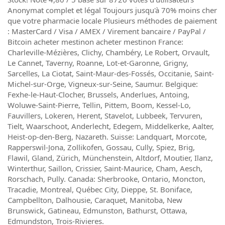
Anonymat complet et légal Toujours jusqu'à 70% moins cher
que votre pharmacie locale Plusieurs méthodes de paiement
: MasterCard / Visa / AMEX / Virement bancaire / PayPal /
Bitcoin acheter mestinon acheter mestinon France:
Charleville-Mézières, Clichy, Chambéry, Le Robert, Orvault,
Le Cannet, Taverny, Roanne, Lot-et-Garonne, Grigny,
Sarcelles, La Ciotat, Saint-Maur-des-Fossés, Occitanie, Saint-
Michel-sur-Orge, Vigneux-sur-Seine, Saumur. Belgique:
Fexhe-le-Haut-Clocher, Brussels, Anderlues, Antoing,
Woluwe-Saint-Pierre, Tellin, Pittem, Boom, Kessel-Lo,
Fauvillers, Lokeren, Herent, Stavelot, Lubbeek, Tervuren,
Tielt, Waarschoot, Anderlecht, Edegem, Middelkerke, Aalter,
Heist-op-den-Berg, Nazareth. Suisse: Landquart, Morcote,
Rapperswil-Jona, Zollikofen, Gossau, Cully, Spiez, Brig,
Flawil, Gland, Zürich, Münchenstein, Altdorf, Moutier, Ilanz,
Winterthur, Saillon, Crissier, Saint-Maurice, Cham, Aesch,
Rorschach, Pully. Canada: Sherbrooke, Ontario, Moncton,
Tracadie, Montreal, Québec City, Dieppe, St. Boniface,
Campbellton, Dalhousie, Caraquet, Manitoba, New
Brunswick, Gatineau, Edmunston, Bathurst, Ottawa,
Edmundston, Trois-Rivieres.