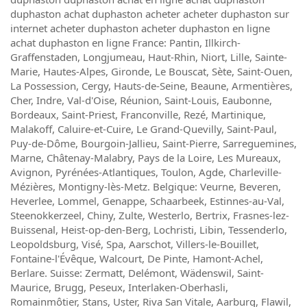
duphaston achat duphaston acheter acheter duphaston sur
internet acheter duphaston acheter duphaston en ligne
achat duphaston en ligne France: Pantin, Illkirch-
Graffenstaden, Longjumeau, Haut-Rhin, Niort, Lille, Sainte-
Marie, Hautes-Alpes, Gironde, Le Bouscat, Sète, Saint-Ouen,
La Possession, Cergy, Hauts-de-Seine, Beaune, Armentières,
Cher, Indre, Val-d'Oise, Réunion, Saint-Louis, Eaubonne,
Bordeaux, Saint-Priest, Franconville, Rezé, Martinique,
Malakoff, Caluire-et-Cuire, Le Grand-Quevilly, Saint-Paul,
Puy-de-Dôme, Bourgoin-Jallieu, Saint-Pierre, Sarreguemines,
Marne, Châtenay-Malabry, Pays de la Loire, Les Mureaux,
Avignon, Pyrénées-Atlantiques, Toulon, Agde, Charleville-
Mézières, Montigny-lès-Metz. Belgique: Veurne, Beveren,
Heverlee, Lommel, Genappe, Schaarbeek, Estinnes-au-Val,
Steenokkerzeel, Chiny, Zulte, Westerlo, Bertrix, Frasnes-lez-
Buissenal, Heist-op-den-Berg, Lochristi, Libin, Tessenderlo,
Leopoldsburg, Visé, Spa, Aarschot, Villers-le-Bouillet,
Fontaine-l'Évêque, Walcourt, De Pinte, Hamont-Achel,
Berlare. Suisse: Zermatt, Delémont, Wädenswil, Saint-
Maurice, Brugg, Peseux, Interlaken-Oberhasli,
Romainmôtier, Stans, Uster, Riva San Vitale, Aarburg, Flawil,