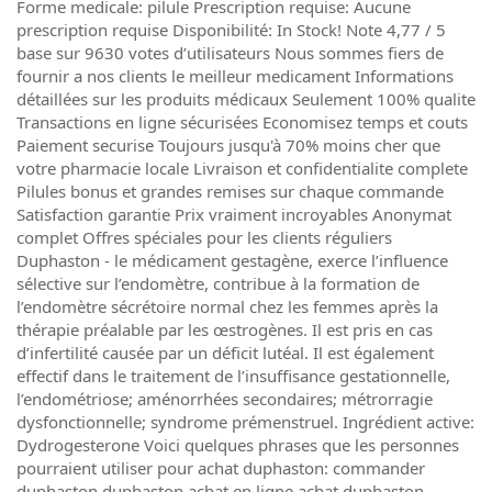
Forme medicale: pilule Prescription requise: Aucune
prescription requise Disponibilité: In Stock! Note 4,77 / 5
base sur 9630 votes d’utilisateurs Nous sommes fiers de
fournir a nos clients le meilleur medicament Informations
détaillées sur les produits médicaux Seulement 100% qualite
Transactions en ligne sécurisées Economisez temps et couts
Paiement securise Toujours jusqu'à 70% moins cher que
votre pharmacie locale Livraison et confidentialite complete
Pilules bonus et grandes remises sur chaque commande
Satisfaction garantie Prix vraiment incroyables Anonymat
complet Offres spéciales pour les clients réguliers
Duphaston - le médicament gestagène, exerce l’influence
sélective sur l’endomètre, contribue à la formation de
l’endomètre sécrétoire normal chez les femmes après la
thérapie préalable par les œstrogènes. Il est pris en cas
d’infertilité causée par un déficit lutéal. Il est également
effectif dans le traitement de l’insuffisance gestationnelle,
l’endométriose; aménorrhées secondaires; métrorragie
dysfonctionnelle; syndrome prémenstruel. Ingrédient active:
Dydrogesterone Voici quelques phrases que les personnes
pourraient utiliser pour achat duphaston: commander
duphaston duphaston achat en ligne achat duphaston