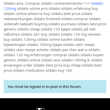
Sildalis avis, Comprar sildalis contrareembolso >>>
Sildalis
120mg
sildalis online prix sildalis sildalis erfahrung buy
sildalis online where to buy sildalis best price sildalis
nebenwirkungen sildalis firstmed sildalis comprar sildalis
sildenafil tadalafil buyimg sildalis purchase sildalis best price
generic sildalis cheap sildalis 120 kjøpe sildalis på nett
таблетки sildalis 2в1 buy sildalis sildalis 120 mg reviews
buy sildalis 120mg sildalis online kaufen sildalis
bijwerkingen sildalis 100mg kjøpe sildalis uten resept
sildalis uten resept acheter sildalis pas cher wat is sildalis
sildalis 120 mg erfahrungen comprar sildalis sildalis kopen
generic sildalis online sildalis avis sildalis 100mg & sildalis
ervaringen order sildalis best price buy cheap sildalis best
price sildalis medication sildalis buy 100
You must be signed in to post in this forum.