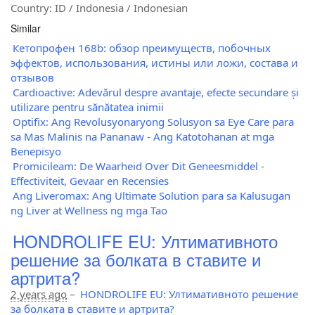
Country: ID / Indonesia / Indonesian
Similar
Кетопрофен 168b: обзор преимуществ, побочных
эффектов, использования, истины или ложи, состава и
отзывов
Cardioactive: Adevărul despre avantaje, efecte secundare și
utilizare pentru sănătatea inimii
Optifix: Ang Revolusyonaryong Solusyon sa Eye Care para
sa Mas Malinis na Pananaw - Ang Katotohanan at mga
Benepisyo
Promicileam: De Waarheid Over Dit Geneesmiddel -
Effectiviteit, Gevaar en Recensies
Ang Liveromax: Ang Ultimate Solution para sa Kalusugan
ng Liver at Wellness ng mga Tao
HONDROLIFE EU: Ултимативното
решение за болката в ставите и
артрита?
2 years ago
–
HONDROLIFE EU: Ултимативното решение
за болката в ставите и артрита?