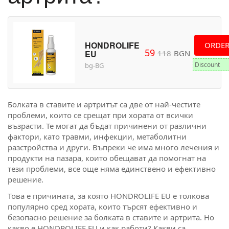
HONDROLIFE
ORDE
59
118
BGN
EU
Discount
bg-BG
Болката в ставите и артритът са две от най-честите
проблеми, които се срещат при хората от всички
възрасти. Те могат да бъдат причинени от различни
фактори, като травми, инфекции, метаболитни
разстройства и други. Въпреки че има много лечения и
продукти на пазара, които обещават да помогнат на
тези проблеми, все още няма единствено и ефективно
решение.
Това е причината, за която HONDROLIFE EU е толкова
популярно сред хората, които търсят ефективно и
безопасно решение за болката в ставите и артрита. Но
какво е HONDROLIFE EU и как работи? Какви са