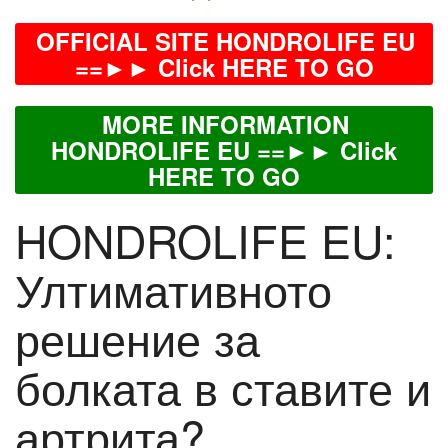
OFFICIAL SITE HONDROLIFE EU
==►► Click HERE TO GO
MORE INFORMATION
HONDROLIFE EU ==►► Click
HERE TO GO
HONDROLIFE EU:
Ултимативното
решение за
болката в ставите и
артрита?