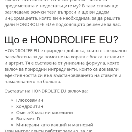
предимствата и недостатъците му? В тази статия ще
разгледаме всички тези въпроси и ще ви дадем
информацията, която ви е необходима, за да решите
дали HONDROLIFE EU е подходящото решение за вас.
Що е HONDROLIFE EU?
HONDROLIFE EU е природен добавка, която е специално
разработена за да помогне на хората с болка в ставите
и артрит. Тя е съставена от уникална формула, която
включва природни ингредиенти, които са доказали
ефективността си във възстановяването на ставите и
намаляването на болката.
Съставът на HONDROLIFE EU включва:
Глюкозамин
Хондроитин
Омега-3 мастни киселини
Витамин D
Минерали като калций и магнезий
Тези ингредиенти работят заедно, за да: