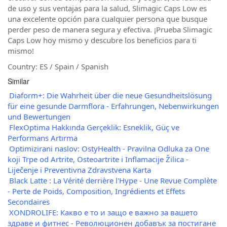
de uso y sus ventajas para la salud, Slimagic Caps Low es
una excelente opción para cualquier persona que busque
perder peso de manera segura y efectiva. ¡Prueba Slimagic
Caps Low hoy mismo y descubre los beneficios para ti
mismo!
Country: ES / Spain / Spanish
Similar
Diaform+: Die Wahrheit über die neue Gesundheitslösung
für eine gesunde Darmflora - Erfahrungen, Nebenwirkungen
und Bewertungen
FlexOptima Hakkında Gerçeklik: Esneklik, Güç ve
Performans Artırma
Optimizirani naslov: OstyHealth - Pravilna Odluka za One
koji Trpe od Artrite, Osteoartrite i Inflamacije Žilica -
Liječenje i Preventivna Zdravstvena Karta
Black Latte : La Vérité derrière l'Hype - Une Revue Complète
- Perte de Poids, Composition, Ingrédients et Effets
Secondaires
ХONDROLIFE: Какво е то и защо е важно за вашето
здраве и фитнес - Революционен добавък за постигане