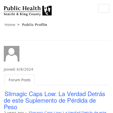
Togg
navig
Home
Public Profile
Joined: 6/8/2024
Forum Posts
Slimagic Caps Low: La Verdad Detrás
de este Suplemento de Pérdida de
Peso
2 years ago
–
Slimagic Caps Low: La Verdad Detrás de este