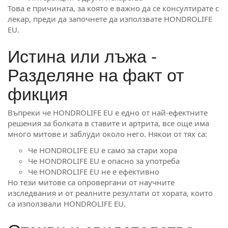
Това е причината, за която е важно да се консултирате с
лекар, преди да започнете да използвате HONDROLIFE
EU.
Истина или лъжа -
Разделяне на факт от
фикция
Въпреки че HONDROLIFE EU е едно от най-ефектните
решения за болката в ставите и артрита, все още има
много митове и заблуди около него. Някои от тях са:
Че HONDROLIFE EU е само за стари хора
Че HONDROLIFE EU е опасно за употреба
Че HONDROLIFE EU не е ефективно
Но тези митове са опровергани от научните
изследвания и от реалните резултати от хората, които
са използвали HONDROLIFE EU.