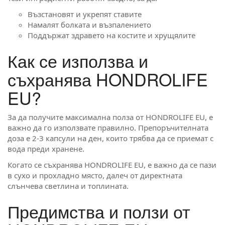
Възстановят и укрепят ставите
Намалят болката и възпалението
Поддържат здравето на костите и хрущялите
Как се използва и
съхранява HONDROLIFE
EU?
За да получите максимална полза от HONDROLIFE EU, е
важно да го използвате правилно. Препоръчителната
доза е 2-3 капсули на ден, които трябва да се приемат с
вода преди хранене.
Когато се съхранява HONDROLIFE EU, е важно да се пази
в сухо и прохладно място, далеч от директната
слънчева светлина и топлината.
Предимства и ползи от