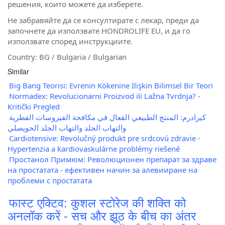
решения, които можете да изберете.
Не забравяйте да се консултирате с лекар, преди да
започнете да използвате HONDROLIFE EU, и да го
използвате според инструкциите.
Country: BG / Bulgaria / Bulgarian
Similar
Big Bang Teorisi: Evrenin Kökenine İlişkin Bilimsel Bir Teori
Normadex: Revolucionarni Proizvod ili Lažna Tvrdnja? -
Kritički Pregled
كيرادرم: المنتج الطبيعي الفعال في مكافحة الفيروسات الفطرية
والتهاب الجلد والتهاب الجلد الحويصلي
Cardiotensive: Revolučný produkt pre srdcovú zdravie -
Hypertenzia a kardiovaskulárne problémy riešené
Простанол Примюм: Революционен препарат за здраве
на простатата - ефективен начин за алевииране на
проблеми с простатата
फास्ट एक्टिव: कुशल स्टोरेज की शक्ति को
अनलॉक करें - सच और झूठ के बीच का अंतर