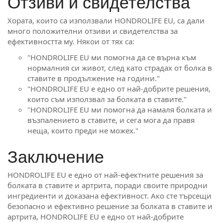
Отзиви и свидетелства
Хората, които са използвали HONDROLIFE EU, са дали
много положителни отзиви и свидетелства за
ефективността му. Някои от тях са:
"HONDROLIFE EU ми помогна да се върна към
нормалния си живот, след като страдах от болка в
ставите в продължение на години."
"HONDROLIFE EU е едно от най-добрите решения,
които съм използвал за болката в ставите."
"HONDROLIFE EU ми помогна да намаля болката и
възпалението в ставите, и сега мога да правя
неща, които преди не можех."
Заключение
HONDROLIFE EU е едно от най-ефектните решения за
болката в ставите и артрита, поради своите природни
ингредиенти и доказана ефективност. Ако сте търсещи
безопасно и ефективно решение за болката в ставите и
артрита, HONDROLIFE EU е едно от най-добрите