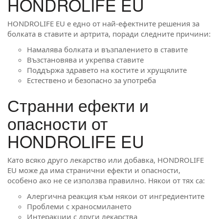
HONDROLIFE EU
HONDROLIFE EU е едно от най-ефектните решения за
болката в ставите и артрита, поради следните причини:
Намалява болката и възпалението в ставите
Възстановява и укрепва ставите
Поддържа здравето на костите и хрущялите
Естествено и безопасно за употреба
Странни ефекти и
опасности от
HONDROLIFE EU
Като всяко друго лекарство или добавка, HONDROLIFE
EU може да има странични ефекти и опасности,
особено ако не се използва правилно. Някои от тях са:
Алергична реакция към някои от ингредиентите
Проблеми с храносмилането
Интеракции с други лекарства