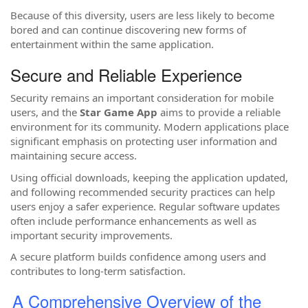
Because of this diversity, users are less likely to become
bored and can continue discovering new forms of
entertainment within the same application.
Secure and Reliable Experience
Security remains an important consideration for mobile
users, and the
Star Game App
aims to provide a reliable
environment for its community. Modern applications place
significant emphasis on protecting user information and
maintaining secure access.
Using official downloads, keeping the application updated,
and following recommended security practices can help
users enjoy a safer experience. Regular software updates
often include performance enhancements as well as
important security improvements.
A secure platform builds confidence among users and
contributes to long-term satisfaction.
A Comprehensive Overview of the