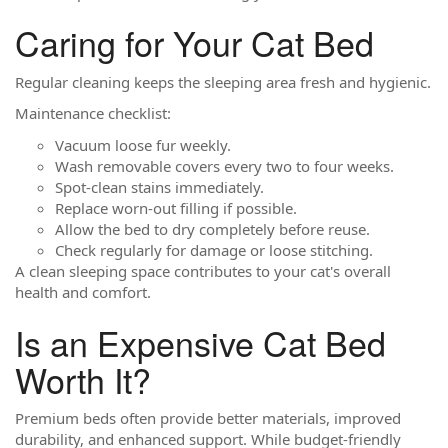
Caring for Your Cat Bed
Regular cleaning keeps the sleeping area fresh and hygienic.
Maintenance checklist:
Vacuum loose fur weekly.
Wash removable covers every two to four weeks.
Spot-clean stains immediately.
Replace worn-out filling if possible.
Allow the bed to dry completely before reuse.
Check regularly for damage or loose stitching.
A clean sleeping space contributes to your cat's overall
health and comfort.
Is an Expensive Cat Bed
Worth It?
Premium beds often provide better materials, improved
durability, and enhanced support. While budget-friendly