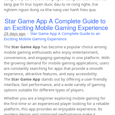
tang giai tri truc tuyen duoc dau tu ve cong nghe, trai
nghiem nguoi dung va kha nang van hanh hieu qua.
Star Game App A Complete Guide to
an Exciting Mobile Gaming Experience
28 days ago
–
Star Game App A Complete Guide to an
Exciting Mobile Gaming Experience
The
Star Game App
has become a popular choice among
mobile gaming enthusiasts who enjoy entertainment,
convenience, and engaging gameplay in one platform. With
the growing demand for mobile gaming applications, users
are constantly searching for apps that provide a smooth
experience, attractive features, and easy accessibility.
The
Star Game App
stands out by offering a user-friendly
interface, fast performance, and a wide variety of gaming
options suitable for different types of players.
Whether you are a beginner exploring mobile gaming for
the first time or an experienced player looking for a reliable
platform, this app provides an enjoyable experience. Its
modern design and optimized performance make it