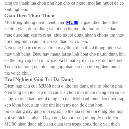
tang tro thanh lua chon phu hop cho ca nguoi moi lan nguoi da co
kinh nghiem.
Giao Dien Than Thien
Mot trong nhung diem manh cua
MU88
la giao dien duoc thiet
ke don gian, de su dung va toi uu cho moi doi tuong. Cac danh
muc duoc sap xep ro rang, giup nguoi dung nhanh chong tim thay
noi dung minh can chi voi vai thao tac co ban.
Nen tang ho tro truy cap tren may tinh, dien thoai thong minh va
may tinh bang. Dieu nay mang lai su linh hoat cho nguoi dung khi
co the truy cap bat cu luc nao va tai bat ky dau co ket noi internet.
Toc do tai trang nhanh cung gop phan tao nen trai nghiem muot
ma va de chiu.
Trai Nghiem Giai Tri Da Dang
Diem hap dan cua
MU88
nam o kho noi dung giai tri phong phu.
Nen tang lien tuc cap nhat cac lua chon moi nham mang den su da
dang va giu chan nguoi dung lau dai. Moi danh muc deu duoc sap
xep khoa hoc, giup viec tim kiem tro nen de dang hon.
Su da dang nay giup moi nguoi co the lua chon noi dung phu hop
voi so thich ca nhan. Day cung la mot trong nhung ly do khien
MU88 nhan duoc nhieu su quan tam trong cong dong yeu thich