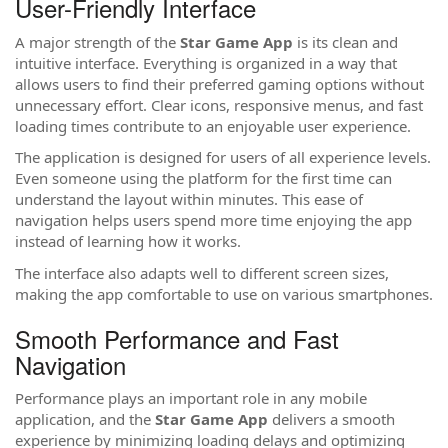
User-Friendly Interface
A major strength of the
Star Game App
is its clean and
intuitive interface. Everything is organized in a way that
allows users to find their preferred gaming options without
unnecessary effort. Clear icons, responsive menus, and fast
loading times contribute to an enjoyable user experience.
The application is designed for users of all experience levels.
Even someone using the platform for the first time can
understand the layout within minutes. This ease of
navigation helps users spend more time enjoying the app
instead of learning how it works.
The interface also adapts well to different screen sizes,
making the app comfortable to use on various smartphones.
Smooth Performance and Fast
Navigation
Performance plays an important role in any mobile
application, and the
Star Game App
delivers a smooth
experience by minimizing loading delays and optimizing