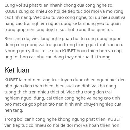
Cung voi su phat trien nhanh chong cua cong nghe so,
KUBET cung co nhieu co hoi de tiep tuc doi moi va mo rong
cac tinh nang. Viec dau tu vao cong nghe, toi uu hieu suat va
nang cao trai nghiem nguoi dung se la nhung yeu to quan
trong giup nen tang duy tri suc hut trong thoi gian toi.
Ben canh do, viec lang nghe phan hoi tu cong dong nguoi
dung cung dong vai tro quan trong trong qua trinh cai tien.
Nhung gop y thuc te se giup KUBET hoan thien hon va dap
ung tot hon cac nhu cau dang thay doi cua thi truong.
Ket luan
KUBET la mot nen tang truc tuyen duoc nhieu nguoi biet den
nho giao dien than thien, hieu suat on dinh va kha nang
tuong thich tren nhieu thiet bi. Viec chu trong den trai
nghiem nguoi dung, cai thien cong nghe va nang cao tinh
bao mat da gop phan tao nen hinh anh chuyen nghiep cua
nen tang.
Trong boi canh cong nghe khong ngung phat trien, KUBET
van tiep tuc co nhieu co hoi de doi moi va hoan thien hon