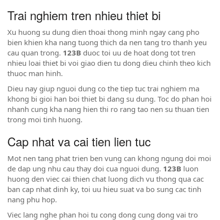
Trai nghiem tren nhieu thiet bi
Xu huong su dung dien thoai thong minh ngay cang pho
bien khien kha nang tuong thich da nen tang tro thanh yeu
cau quan trong.
123B
duoc toi uu de hoat dong tot tren
nhieu loai thiet bi voi giao dien tu dong dieu chinh theo kich
thuoc man hinh.
Dieu nay giup nguoi dung co the tiep tuc trai nghiem ma
khong bi gioi han boi thiet bi dang su dung. Toc do phan hoi
nhanh cung kha nang hien thi ro rang tao nen su thuan tien
trong moi tinh huong.
Cap nhat va cai tien lien tuc
Mot nen tang phat trien ben vung can khong ngung doi moi
de dap ung nhu cau thay doi cua nguoi dung.
123B
luon
huong den viec cai thien chat luong dich vu thong qua cac
ban cap nhat dinh ky, toi uu hieu suat va bo sung cac tinh
nang phu hop.
Viec lang nghe phan hoi tu cong dong cung dong vai tro