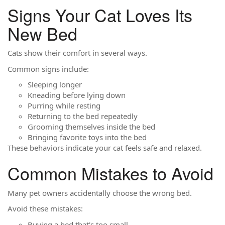
Signs Your Cat Loves Its
New Bed
Cats show their comfort in several ways.
Common signs include:
Sleeping longer
Kneading before lying down
Purring while resting
Returning to the bed repeatedly
Grooming themselves inside the bed
Bringing favorite toys into the bed
These behaviors indicate your cat feels safe and relaxed.
Common Mistakes to Avoid
Many pet owners accidentally choose the wrong bed.
Avoid these mistakes:
Buying a bed that's too small