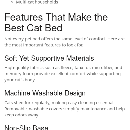
Multi-cat households
Features That Make the
Best Cat Bed
Not every pet bed offers the same level of comfort. Here are
the most important features to look for.
Soft Yet Supportive Materials
High-quality fabrics such as fleece, faux fur, microfiber, and
memory foam provide excellent comfort while supporting
your cat's body.
Machine Washable Design
Cats shed fur regularly, making easy cleaning essential.
Removable, washable covers simplify maintenance and help
keep odors away.
Non-Slip Base