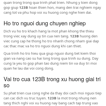
quan trong trong qua trinh phat trien. Nhung y kien dong
gop giup
123B
hoan thien hon, mang den trai nghiem ngay
cang tot va phu hop voi xu huong cong nghe hien dai.
Ho tro nguoi dung chuyen nghiep
Dich vu ho tro khach hang la mot phan khong the thieu
trong viec xay dung uy tin cua nen tang.
123B
huong den
viec cung cap he thong ho tro nhanh chong nham giai dap
cac thac mac va ho tro nguoi dung khi can thiet.
Qua trinh ho tro hieu qua giup nguoi dung tiet kiem thoi
gian va nang cao su hai long trong qua trinh su dung. Day
cung la yeu to gop phan tao dung niem tin va duy tri moi
quan he lau dai voi cong dong.
Vai tro cua 123B trong xu huong giai tri
so
Su phat trien cua cong nghe da thay doi cach moi nguoi tiep
can cac dich vu truc tuyen.
123B
la mot trong nhung nen
tang thich nghi voi xu huong nay bang cach tap trung vao