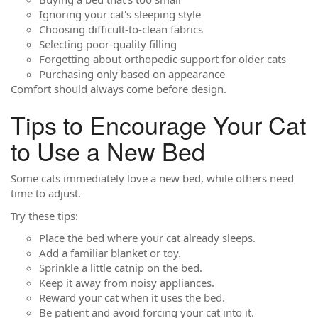
Ignoring your cat's sleeping style
Choosing difficult-to-clean fabrics
Selecting poor-quality filling
Forgetting about orthopedic support for older cats
Purchasing only based on appearance
Comfort should always come before design.
Tips to Encourage Your Cat
to Use a New Bed
Some cats immediately love a new bed, while others need
time to adjust.
Try these tips:
Place the bed where your cat already sleeps.
Add a familiar blanket or toy.
Sprinkle a little catnip on the bed.
Keep it away from noisy appliances.
Reward your cat when it uses the bed.
Be patient and avoid forcing your cat into it.