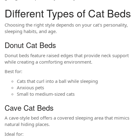
Different Types of Cat Beds
Choosing the right style depends on your cat's personality,
sleeping habits, and age.
Donut Cat Beds
Donut beds feature raised edges that provide neck support
while creating a comforting environment.
Best for:
Cats that curl into a ball while sleeping
Anxious pets
Small to medium-sized cats
Cave Cat Beds
A cave-style bed offers a covered sleeping area that mimics
natural hiding places.
Ideal for: