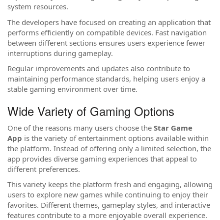
system resources.
The developers have focused on creating an application that
performs efficiently on compatible devices. Fast navigation
between different sections ensures users experience fewer
interruptions during gameplay.
Regular improvements and updates also contribute to
maintaining performance standards, helping users enjoy a
stable gaming environment over time.
Wide Variety of Gaming Options
One of the reasons many users choose the
Star Game
App
is the variety of entertainment options available within
the platform. Instead of offering only a limited selection, the
app provides diverse gaming experiences that appeal to
different preferences.
This variety keeps the platform fresh and engaging, allowing
users to explore new games while continuing to enjoy their
favorites. Different themes, gameplay styles, and interactive
features contribute to a more enjoyable overall experience.