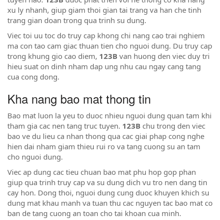
xu ly nhanh, giup giam thoi gian tai trang va han che tinh
trang gian doan trong qua trinh su dung.
Viec toi uu toc do truy cap khong chi nang cao trai nghiem
ma con tao cam giac thuan tien cho nguoi dung. Du truy cap
trong khung gio cao diem,
123B
van huong den viec duy tri
hieu suat on dinh nham dap ung nhu cau ngay cang tang
cua cong dong.
Kha nang bao mat thong tin
Bao mat luon la yeu to duoc nhieu nguoi dung quan tam khi
tham gia cac nen tang truc tuyen.
123B
chu trong den viec
bao ve du lieu ca nhan thong qua cac giai phap cong nghe
hien dai nham giam thieu rui ro va tang cuong su an tam
cho nguoi dung.
Viec ap dung cac tieu chuan bao mat phu hop gop phan
giup qua trinh truy cap va su dung dich vu tro nen dang tin
cay hon. Dong thoi, nguoi dung cung duoc khuyen khich su
dung mat khau manh va tuan thu cac nguyen tac bao mat co
ban de tang cuong an toan cho tai khoan cua minh.