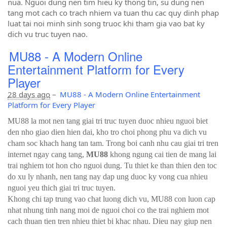
nua. Nguoi dung nen tim hieu ky thong tin, su dung nen
tang mot cach co trach nhiem va tuan thu cac quy dinh phap
luat tai noi minh sinh song truoc khi tham gia vao bat ky
dich vu truc tuyen nao.
MU88 - A Modern Online
Entertainment Platform for Every
Player
28 days ago
–
MU88 - A Modern Online Entertainment
Platform for Every Player
MU88 la mot nen tang giai tri truc tuyen duoc nhieu nguoi biet
den nho giao dien hien dai, kho tro choi phong phu va dich vu
cham soc khach hang tan tam. Trong boi canh nhu cau giai tri tren
internet ngay cang tang,
MU88
khong ngung cai tien de mang lai
trai nghiem tot hon cho nguoi dung. Tu thiet ke than thien den toc
do xu ly nhanh, nen tang nay dap ung duoc ky vong cua nhieu
nguoi yeu thich giai tri truc tuyen.
Khong chi tap trung vao chat luong dich vu, MU88 con luon cap
nhat nhung tinh nang moi de nguoi choi co the trai nghiem mot
cach thuan tien tren nhieu thiet bi khac nhau. Dieu nay giup nen