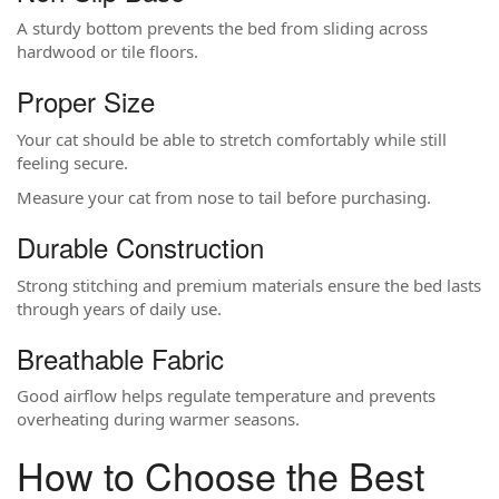
A sturdy bottom prevents the bed from sliding across
hardwood or tile floors.
Proper Size
Your cat should be able to stretch comfortably while still
feeling secure.
Measure your cat from nose to tail before purchasing.
Durable Construction
Strong stitching and premium materials ensure the bed lasts
through years of daily use.
Breathable Fabric
Good airflow helps regulate temperature and prevents
overheating during warmer seasons.
How to Choose the Best