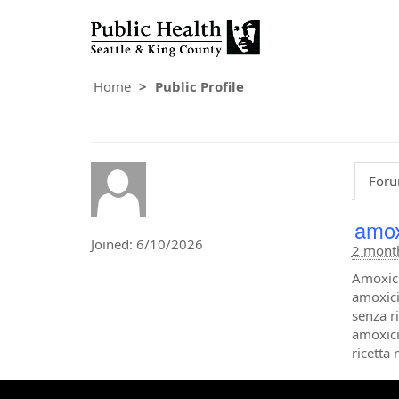
Home
Public Profile
Foru
amox
Joined: 6/10/2026
2 mont
Amoxici
amoxici
senza r
amoxici
ricetta