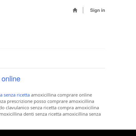
Sign in
 online
a senza ricetta
amoxicillina comprare online
senza prescrizione posso comprare amoxicillina
ido clavulanico senza ricetta compra amoxicilina
oxicillina denti senza ricetta amoxicillina senza