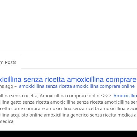
m Posts
icillina senza ricetta amoxicillina comprare
hs ago
–
amoxicillina senza ricetta amoxicillina comprare online
llina senza ricetta, Amoxicillina comprare online >>>
Amoxicillin
llina gatto senza ricetta amoxicillina senza ricetta amoxicillina 
icetta come comprare amoxicillina senza ricetta amoxicillina e ac
llina acquisto online amoxicillina generico senza ricetta medica am
 medica