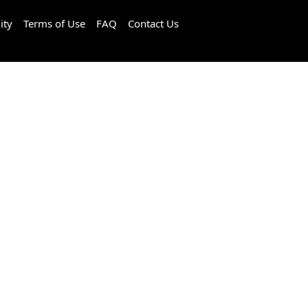
ity
Terms of Use
FAQ
Contact Us