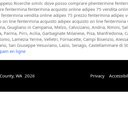
appeso Ricerche simili: dove posso comprare phentermine fenter
e fentermina fentermina acquisto online adipex 75 vendita onli
fentermina vendita online adipex 75 prezzo fentermina adipex v
o on line fentermina acquisto adipex acquisto on line fentermina v
ena, Giugliano in Campania, Melzo, Calvizzano, Andria, Rimini, Sa
, Parma, Pirri, Acilia, Garbagnate Milanese, Pisa, Manfredonia, Cat
tonio, Lamezia Terme, Velletri, Fornacette, Campi Bisenzio, Alessan
ano, San Giuseppe Vesuviano, Lazio, Senago, Castellammare di St
pam en ligne
 County, WA 2026
Privacy
Accessibil