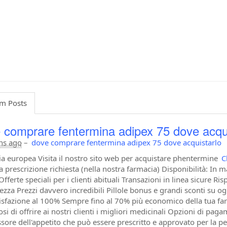
m Posts
 comprare fentermina adipex 75 dove acqui
hs ago
–
dove comprare fentermina adipex 75 dove acquistarlo
a europea Visita il nostro sito web per acquistare phentermine
C
 prescrizione richiesta (nella nostra farmacia) Disponibilità: In m
Offerte speciali per i clienti abituali Transazioni in linea sicur
tezza Prezzi davvero incredibili Pillole bonus e grandi sconti su
isfazione al 100% Sempre fino al 70% più economico della tua fa
si di offrire ai nostri clienti i migliori medicinali Opzioni di pa
sore dell'appetito che può essere prescritto e approvato per la pe