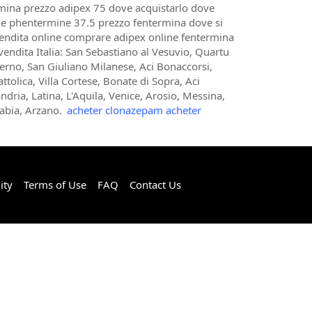
mina prezzo adipex 75 dove acquistarlo dove
ne phentermine 37.5 prezzo fentermina dove si
endita online comprare adipex online fentermina
endita Italia: San Sebastiano al Vesuvio, Quartu
lerno, San Giuliano Milanese, Aci Bonaccorsi,
tolica, Villa Cortese, Bonate di Sopra, Aci
dria, Latina, L'Aquila, Venice, Arosio, Messina,
abia, Arzano.
acheter clonazepam acheter
ity
Terms of Use
FAQ
Contact Us