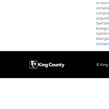
in sovr
comprar
compra 
acquist
Sant'El
Bologna
Sant'An
Marigli
clonaze
© King