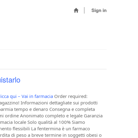
Sign in
starlo
licca qui – Vai in farmacia
Order required:
agazzino! Informazioni dettagliate sui prodotti
e Risparmia tempo e denaro Consegna e completa
 ogni ordine Anonimato completo e legale Garanzia
rmacia locale Solo qualità al 100% Siamo
gamento flessibili La fentermina è un farmaco
rdita di peso a breve termine in soggetti obesi o