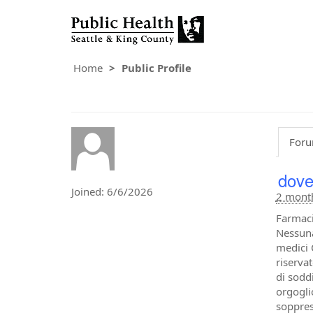
Home
Public Profile
Foru
dove
Joined: 6/6/2026
2 mont
Farmaci
Nessuna
medici 
riserva
di sodd
orgoglio
soppres