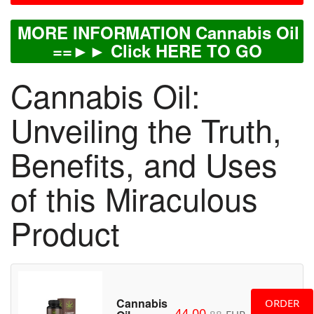
MORE INFORMATION Cannabis Oil
==►► Click HERE TO GO
Cannabis Oil:
Unveiling the Truth,
Benefits, and Uses
of this Miraculous
Product
Cannabis
ORDER
44.00
88
EUR