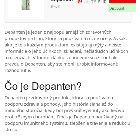
39.00
78
EUR
sk-SK
Discount
Depanten je jeden z najpopulárnejších zdravotných
produktov na trhu, ktorý sa používa na rôzne účely. Avšak,
ako je to s každým produktom, existujú aj mýty a neisté
informácie o jeho účinkoch, skladaní, nežiadúcich účinkoch
a recenziách. V tomto článku sa budeme snažiť odhaliť
pravdu o Depanten, aby ste mohli urobiť informované
rozhodnutie.
Čo je Depanten?
Depanten je zdravotný produkt, ktorý sa používa na
podporu zdravia a pohody. Jeho história siaha až do
minulého storočia, kedy bol prvýkrát vyvinutý ako liečivo
proti rôznym chorobám. Dnes je Depanten používaný na
podporu imunitného systému, zlepšenie trávenia a redukciu
stresu.