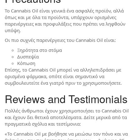
Το Cannabis Oil είναι γενικά ένα ασφαλές προϊόν, αλλά
όπως και με όλα τα προϊόντα, υπάρχουν ορισμένες
παρενέργειες και προφυλάξεις που πρέπει να ληφθούν
υπόψη.
Οι πιο συχνές παρενέργειες του Cannabis Oil είναι:
Ξηρότητα στο στόμα
Δυσπεψία
Κόπωση
Επίσης, το Cannabis Oil μπορεί να αλληλεπιδράσει με
ορισμένα φάρμακα, οπότε είναι σημαντικό να
συμβουλευτείτε ένα γιατρό πριν το χρησιμοποιήσετε.
Reviews and Testimonials
Πολλές άνθρωποι έχουν χρησιμοποιήσει το Cannabis Oil
και έχουν δει θετικά αποτελέσματα. Δείτε μερικά από τα
πραγματικά σχόλια και τεστίμονια:
«Το Cannabis Oil με βοήθησε να μειώσω τον πόνο και να