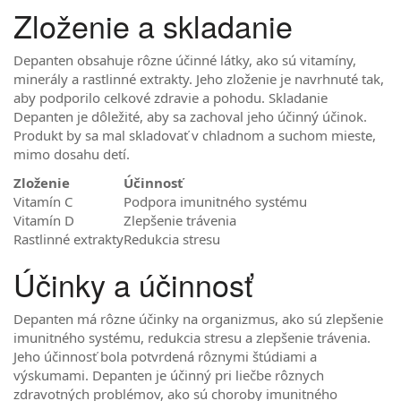
Zloženie a skladanie
Depanten obsahuje rôzne účinné látky, ako sú vitamíny,
minerály a rastlinné extrakty. Jeho zloženie je navrhnuté tak,
aby podporilo celkové zdravie a pohodu. Skladanie
Depanten je dôležité, aby sa zachoval jeho účinný účinok.
Produkt by sa mal skladovať v chladnom a suchom mieste,
mimo dosahu detí.
Zloženie
Účinnosť
Vitamín C
Podpora imunitného systému
Vitamín D
Zlepšenie trávenia
Rastlinné extrakty
Redukcia stresu
Účinky a účinnosť
Depanten má rôzne účinky na organizmus, ako sú zlepšenie
imunitného systému, redukcia stresu a zlepšenie trávenia.
Jeho účinnosť bola potvrdená rôznymi štúdiami a
výskumami. Depanten je účinný pri liečbe rôznych
zdravotných problémov, ako sú choroby imunitného