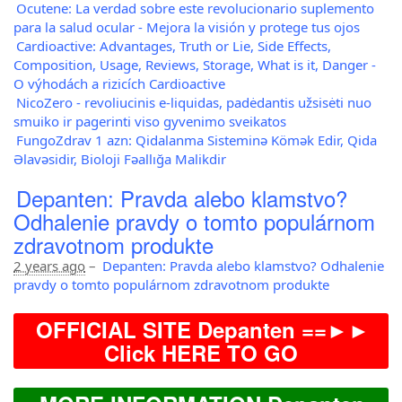
Ocutene: La verdad sobre este revolucionario suplemento
para la salud ocular - Mejora la visión y protege tus ojos
Cardioactive: Advantages, Truth or Lie, Side Effects,
Composition, Usage, Reviews, Storage, What is it, Danger -
O výhodách a rizicích Cardioactive
NicoZero - revoliucinis e-liquidas, padėdantis užsisėti nuo
smuiko ir pagerinti viso gyvenimo sveikatos
FungoZdrav 1 azn: Qidalanma Sisteminə Kömək Edir, Qida
Əlavəsidir, Bioloji Fəallığa Malikdir
Depanten: Pravda alebo klamstvo?
Odhalenie pravdy o tomto populárnom
zdravotnom produkte
2 years ago
–
Depanten: Pravda alebo klamstvo? Odhalenie
pravdy o tomto populárnom zdravotnom produkte
OFFICIAL SITE Depanten ==►►
Click HERE TO GO