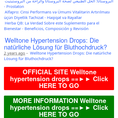
البروستاتا: الحل الطبيعي لصحة البروستاتا والراحة من البروستيتيت
- Prostaton
Alfapro: Cinsi Performans və Ümumi Vitalitərin Artırılması
üçün Diyetlik Təchizat - Həqiqət və Rəyallar
Herba QB: La Verdad Sobre este Suplemento para el
Bienestar - Beneficios, Composición y Revisión
Welltone Hypertension Drops: Die
natürliche Lösung für Bluthochdruck?
2 years ago
–
Welltone Hypertension Drops: Die natürliche
Lösung für Bluthochdruck?
OFFICIAL SITE Welltone
hypertension drops ==►► Click
HERE TO GO
MORE INFORMATION Welltone
hypertension drops ==►► Click
HERE TO GO