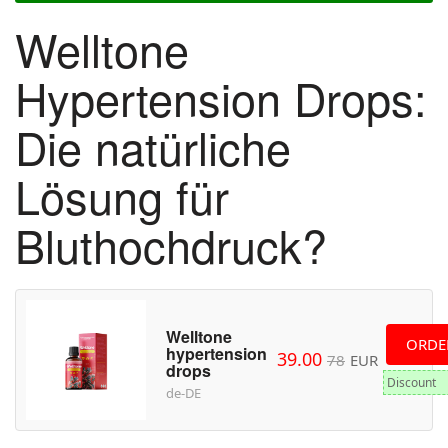
Welltone
Hypertension Drops:
Die natürliche
Lösung für
Bluthochdruck?
Welltone
ORDE
hypertension
39.00
78
EUR
drops
Discount
de-DE