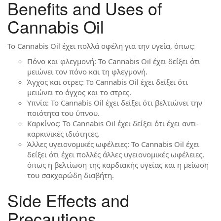
Benefits and Uses of
Cannabis Oil
Το Cannabis Oil έχει πολλά οφέλη για την υγεία, όπως:
Πόνο και φλεγμονή: Το Cannabis Oil έχει δείξει ότι
μειώνει τον πόνο και τη φλεγμονή.
Άγχος και στρες: Το Cannabis Oil έχει δείξει ότι
μειώνει το άγχος και το στρες.
Υπνία: Το Cannabis Oil έχει δείξει ότι βελτιώνει την
ποιότητα του ύπνου.
Καρκίνος: Το Cannabis Oil έχει δείξει ότι έχει αντι-
καρκινικές ιδιότητες.
Άλλες υγειονομικές ωφέλειες: Το Cannabis Oil έχει
δείξει ότι έχει πολλές άλλες υγειονομικές ωφέλειες,
όπως η βελτίωση της καρδιακής υγείας και η μείωση
του σακχαρώδη διαβήτη.
Side Effects and
Precautions