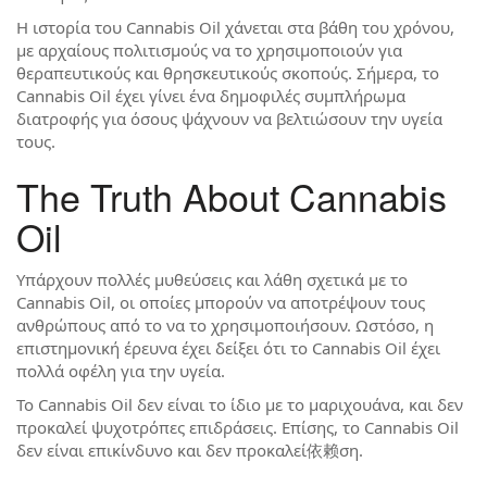
Η ιστορία του Cannabis Oil χάνεται στα βάθη του χρόνου,
με αρχαίους πολιτισμούς να το χρησιμοποιούν για
θεραπευτικούς και θρησκευτικούς σκοπούς. Σήμερα, το
Cannabis Oil έχει γίνει ένα δημοφιλές συμπλήρωμα
διατροφής για όσους ψάχνουν να βελτιώσουν την υγεία
τους.
The Truth About Cannabis
Oil
Υπάρχουν πολλές μυθεύσεις και λάθη σχετικά με το
Cannabis Oil, οι οποίες μπορούν να αποτρέψουν τους
ανθρώπους από το να το χρησιμοποιήσουν. Ωστόσο, η
επιστημονική έρευνα έχει δείξει ότι το Cannabis Oil έχει
πολλά οφέλη για την υγεία.
Το Cannabis Oil δεν είναι το ίδιο με το μαριχουάνα, και δεν
προκαλεί ψυχοτρόπες επιδράσεις. Επίσης, το Cannabis Oil
δεν είναι επικίνδυνο και δεν προκαλεί依赖ση.