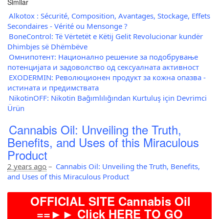
Similar
Alkotox : Sécurité, Composition, Avantages, Stockage, Effets
Secondaires - Vérité ou Mensonge ?
BoneControl: Të Vërtetët e Këtij Gelit Revolucionar kundër
Dhimbjes së Dhëmbëve
Омнипотент: Национално решение за подобрување
потенцијата и задоволство од сексуалната активност
EXODERMIN: Революционен продукт за кожна опазва -
истината и предимствата
NikotinOFF: Nikotin Bağımlılığından Kurtuluş için Devrimci
Ürün
Cannabis Oil: Unveiling the Truth,
Benefits, and Uses of this Miraculous
Product
2 years ago
–
Cannabis Oil: Unveiling the Truth, Benefits,
and Uses of this Miraculous Product
OFFICIAL SITE Cannabis Oil
==►► Click HERE TO GO