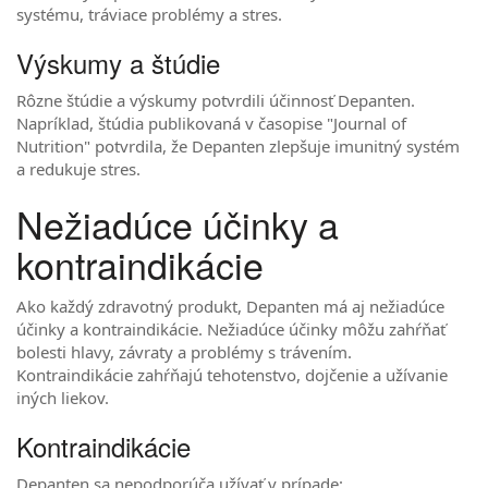
systému, tráviace problémy a stres.
Výskumy a štúdie
Rôzne štúdie a výskumy potvrdili účinnosť Depanten.
Napríklad, štúdia publikovaná v časopise "Journal of
Nutrition" potvrdila, že Depanten zlepšuje imunitný systém
a redukuje stres.
Nežiadúce účinky a
kontraindikácie
Ako každý zdravotný produkt, Depanten má aj nežiadúce
účinky a kontraindikácie. Nežiadúce účinky môžu zahŕňať
bolesti hlavy, závraty a problémy s trávením.
Kontraindikácie zahŕňajú tehotenstvo, dojčenie a užívanie
iných liekov.
Kontraindikácie
Depanten sa nepodporúča užívať v prípade: