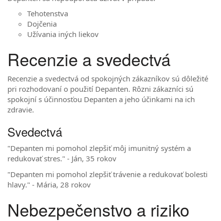
Tehotenstva
Dojčenia
Užívania iných liekov
Recenzie a svedectvá
Recenzie a svedectvá od spokojných zákazníkov sú dôležité
pri rozhodovaní o použití Depanten. Rôzni zákazníci sú
spokojní s účinnosťou Depanten a jeho účinkami na ich
zdravie.
Svedectvá
"Depanten mi pomohol zlepšiť môj imunitný systém a
redukovať stres." - Ján, 35 rokov
"Depanten mi pomohol zlepšiť trávenie a redukovať bolesti
hlavy." - Mária, 28 rokov
Nebezpečenstvo a riziko