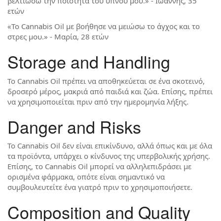
βελτιώσω την ποιότητα του ύπνου μου.» - Ιωάννης, 35
ετών
«Το Cannabis Oil με βοήθησε να μειώσω το άγχος και το
στρες μου.» - Μαρία, 28 ετών
Storage and Handling
Το Cannabis Oil πρέπει να αποθηκεύεται σε ένα σκοτεινό,
δροσερό μέρος, μακριά από παιδιά και ζώα. Επίσης, πρέπει
να χρησιμοποιείται πριν από την ημερομηνία λήξης.
Danger and Risks
Το Cannabis Oil δεν είναι επικίνδυνο, αλλά όπως και με όλα
τα προϊόντα, υπάρχει ο κίνδυνος της υπερβολικής χρήσης.
Επίσης, το Cannabis Oil μπορεί να αλληλεπιδράσει με
ορισμένα φάρμακα, οπότε είναι σημαντικό να
συμβουλευτείτε ένα γιατρό πριν το χρησιμοποιήσετε.
Composition and Quality