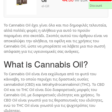
Oil
Discount
el-GR
Το Cannabis Oil έχει γίνει όλο και πιο δημοφιλές τελευταία,
αλλά πολλές φορές η αλήθεια για αυτό το προϊόν
παραμένει στο σκοτάδι. Σκοπός αυτού του άρθρου είναι να
αποκαλύψει την αλήθεια, τα οφέλη και τις χρήσεις του
Cannabis Oil, ώστε να μπορέσετε να λάβετε μια πιο σωστή
απόφαση για τις υγειονομικές σας ανάγκες.
What is Cannabis Oil?
Το Cannabis Oil είναι ένα εκχύλισμα από το φυτό του
κάνναβη, το οποίο περιέχει τις δραστικές ουσίες
cannabidiol (CBD) και tetrahydrocannabinol (THC). Το CBD
Oil και το THC Oil είναι δύο διαφορετικές μορφές του
Cannabis Oil, με διαφορετικές ιδιότητες και χρήσεις. Το
CBD Oil είναι γνωστό για τις θεραπευτικές του ιδιότητες,
ενώ το THC Oil είναι γνωστό για τις ψυχοτρόπες του
ιδιότητες.