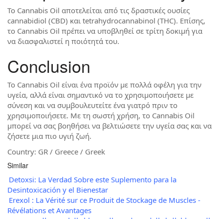
Το Cannabis Oil αποτελείται από τις δραστικές ουσίες
cannabidiol (CBD) και tetrahydrocannabinol (THC). Επίσης,
το Cannabis Oil πρέπει να υποβληθεί σε τρίτη δοκιμή για
να διασφαλιστεί η ποιότητά του.
Conclusion
Το Cannabis Oil είναι ένα προϊόν με πολλά οφέλη για την
υγεία, αλλά είναι σημαντικό να το χρησιμοποιήσετε με
σύνεση και να συμβουλευτείτε ένα γιατρό πριν το
χρησιμοποιήσετε. Με τη σωστή χρήση, το Cannabis Oil
μπορεί να σας βοηθήσει να βελτιώσετε την υγεία σας και να
ζήσετε μια πιο υγιή ζωή.
Country: GR / Greece / Greek
Similar
Detoxsi: La Verdad Sobre este Suplemento para la
Desintoxicación y el Bienestar
Erexol : La Vérité sur ce Produit de Stockage de Muscles -
Révélations et Avantages