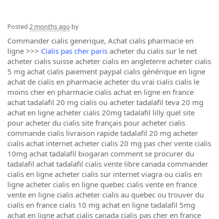
Posted
2 months ago
by
Commander cialis generique, Achat cialis pharmacie en
ligne >>>
Cialis pas cher paris
acheter du cialis sur le net
acheter cialis suisse acheter cialis en angleterre acheter cialis
5 mg achat cialis paiement paypal cialis générique en ligne
achat de cialis en pharmacie acheter du vrai cialis cialis le
moins cher en pharmacie cialis achat en ligne en france
achat tadalafil 20 mg cialis ou acheter tadalafil teva 20 mg
achat en ligne acheter cialis 20mg tadalafil lilly quel site
pour acheter du cialis site français pour acheter cialis
commande cialis livraison rapide tadalafil 20 mg acheter
cialis achat internet acheter cialis 20 mg pas cher vente cialis
10mg achat tadalafil biogaran comment se procurer du
tadalafil achat tadalafil cialis vente libre canada commander
cialis en ligne acheter cialis sur internet viagra ou cialis en
ligne acheter cialis en ligne quebec cialis vente en france
vente en ligne cialis acheter cialis au quebec ou trouver du
cialis en france cialis 10 mg achat en ligne tadalafil 5mg
achat en ligne achat cialis canada cialis pas cher en france