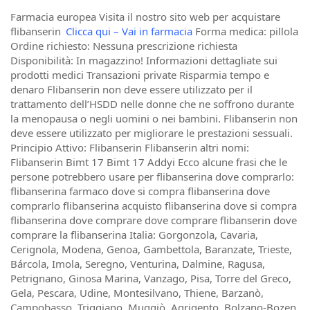
Farmacia europea Visita il nostro sito web per acquistare
flibanserin
Clicca qui – Vai in farmacia
Forma medica: pillola
Ordine richiesto: Nessuna prescrizione richiesta
Disponibilità: In magazzino! Informazioni dettagliate sui
prodotti medici Transazioni private Risparmia tempo e
denaro Flibanserin non deve essere utilizzato per il
trattamento dell’HSDD nelle donne che ne soffrono durante
la menopausa o negli uomini o nei bambini. Flibanserin non
deve essere utilizzato per migliorare le prestazioni sessuali.
Principio Attivo: Flibanserin Flibanserin altri nomi:
Flibanserin Bimt 17 Bimt 17 Addyi Ecco alcune frasi che le
persone potrebbero usare per flibanserina dove comprarlo:
flibanserina farmaco dove si compra flibanserina dove
comprarlo flibanserina acquisto flibanserina dove si compra
flibanserina dove comprare dove comprare flibanserin dove
comprare la flibanserina Italia: Gorgonzola, Cavaria,
Cerignola, Modena, Genoa, Gambettola, Baranzate, Trieste,
Bárcola, Imola, Seregno, Venturina, Dalmine, Ragusa,
Petrignano, Ginosa Marina, Vanzago, Pisa, Torre del Greco,
Gela, Pescara, Udine, Montesilvano, Thiene, Barzanò,
Campobasso, Triggiano, Muggiò, Agrigento, Bolzano-Bozen,